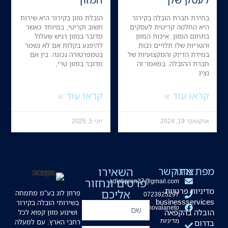
בחירת חברת הובלה בקירור
הובלת מזון בקירור היא שירות
היא החלטה קריטית לעסקים
חשוב וקריטי, במיוחד כאשר
בתחום המזון. איכות המזון
מדובר במזון רגיש שעלול
והטריות שלו תלויים רבות
להיפגע בקלות אם לא נשמר
במידת הדיוק והמקצועיות של
בטמפרטורה נכונה. בין אם
חברת ההובלה. במאמר זה
מדובר במזון טרי,
נציג
קראו עוד »
קראו עוד »
אוקטובר 19, 2024
יוני 5, 2025
מפת אתר
צרו קשר
השאירו
פרטים ונחזור
adisharon37@gmail.com
מדיניות פרטיות
אליכם
פרוזן לוג בע"מ מתמחה
0723925297
businessservices
בשירותי הובלה בקירור
hovalaneto
הובלה בהקפאה
ושינוע מזון קפוא לכל
מדיניות
רחבי הארץ. עם למעלה
בדרום