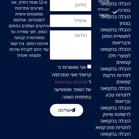
פרטיות
מ-12 שנות ניסיון, אנו
הובלה בהקפאה
מציעים פתרונות
במרכז
הצהרת
מותאמים אישית
נגישות
הובלה בהקפאה
למסעדות, אולמות
בצפון
אירועים ועסקים בתחום
הובלה בהקפאה
המזון, תוך שמירה על
לתעשיית המזון
טמפרטורה קבועה
והבריאות
ואיכות המזון. צרו קשר
הובלה בהקפאה
עוד היום לקבלת שירות
למוצרי חלב
מקצועי ואמין!
קפואים
אני מאשר/ת כי
הובלה בהקפאה
קראתי ואני מסכים/ה
לפירות וירקות
קפואים
ל
מדיניות הפרטיות
הובלה בהקפאה
של האתר שמופיעה
לחנויות טבע
בתחתית האתר.
ובריאות
הובלה בהקפאה
שליחה
לרשתות שיווק
הובלה בהקפאה
לחנויות מזון קפוא
הובלה בהקפאה