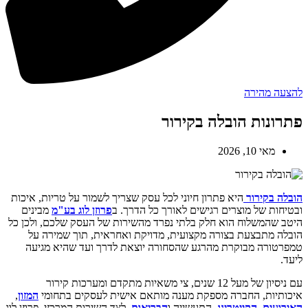
להצעה מהירה
פתרונות הובלה בקירור
מאי 10, 2026
הובלה בקירור
היא פתרון חיוני לכל עסק שצריך לשמור על טריות, איכות
ובטיחות של מוצרים רגישים לאורך כל הדרך. ב
פרוזן לוג בע"מ
מבינים
היטב שהמשלוח הוא חלק בלתי נפרד מהשירות של העסק שלכם, ולכן כל
הובלה מתבצעת בצורה מקצועית, מדויקת ואחראית, תוך שמירה על
טמפרטורה מבוקרת מהרגע שהסחורה יוצאת לדרך ועד שהיא מגיעה
ליעד.
עם ניסיון של מעל 12 שנים, צי משאיות מתקדם ומערכות קירור
איכותיות, החברה מספקת מענה מותאם אישית לעסקים בתחומי
המזון
,
האירועים, הקייטרינג
, התעשייה ו
הבריאות
. לצד השירות המרכזי, פרוזן לוג