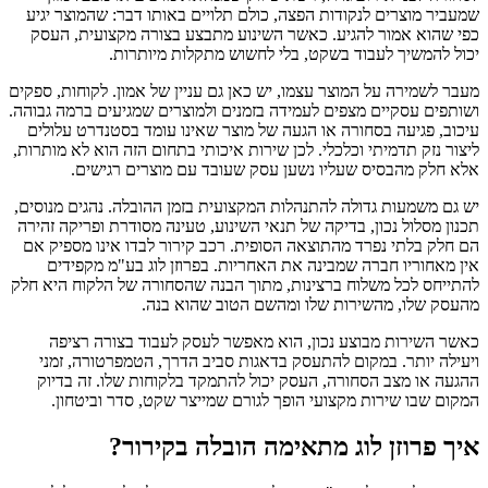
שמעביר מוצרים לנקודות הפצה, כולם תלויים באותו דבר: שהמוצר יגיע
כפי שהוא אמור להגיע. כאשר השינוע מתבצע בצורה מקצועית, העסק
יכול להמשיך לעבוד בשקט, בלי לחשוש מתקלות מיותרות.
מעבר לשמירה על המוצר עצמו, יש כאן גם עניין של אמון. לקוחות, ספקים
ושותפים עסקיים מצפים לעמידה בזמנים ולמוצרים שמגיעים ברמה גבוהה.
עיכוב, פגיעה בסחורה או הגעה של מוצר שאינו עומד בסטנדרט עלולים
ליצור נזק תדמיתי וכלכלי. לכן שירות איכותי בתחום הזה הוא לא מותרות,
אלא חלק מהבסיס שעליו נשען עסק שעובד עם מוצרים רגישים.
יש גם משמעות גדולה להתנהלות המקצועית בזמן ההובלה. נהגים מנוסים,
תכנון מסלול נכון, בדיקה של תנאי השינוע, טעינה מסודרת ופריקה זהירה
הם חלק בלתי נפרד מהתוצאה הסופית. רכב קירור לבדו אינו מספיק אם
אין מאחוריו חברה שמבינה את האחריות. בפרוזן לוג בע"מ מקפידים
להתייחס לכל משלוח ברצינות, מתוך הבנה שהסחורה של הלקוח היא חלק
מהעסק שלו, מהשירות שלו ומהשם הטוב שהוא בנה.
כאשר השירות מבוצע נכון, הוא מאפשר לעסק לעבוד בצורה רציפה
ויעילה יותר. במקום להתעסק בדאגות סביב הדרך, הטמפרטורה, זמני
ההגעה או מצב הסחורה, העסק יכול להתמקד בלקוחות שלו. זה בדיוק
המקום שבו שירות מקצועי הופך לגורם שמייצר שקט, סדר וביטחון.
איך פרוזן לוג מתאימה הובלה בקירור?