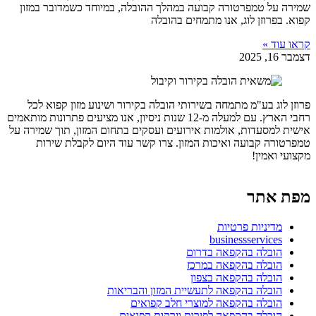
שמירה על טמפרטורה קבועה במהלך ההובלה, במיוחד כשמדובר במזון
קפוא. בפרוזן לוג, אנו מתמחים בהובלה
קראו עוד »
דצמבר 16, 2025
פרוזן לוג בע"מ מתמחה בשירותי הובלה בקירור ושינוע מזון קפוא לכל
רחבי הארץ. עם למעלה מ-12 שנות ניסיון, אנו מציעים פתרונות מותאמים
אישית למסעדות, אולמות אירועים ועסקים בתחום המזון, תוך שמירה על
טמפרטורה קבועה ואיכות המזון. צרו קשר עוד היום לקבלת שירות
מקצועי ואמין!
מפת אתר
מדיניות פרטיות
businessservices
הובלה בהקפאה בדרום
הובלה בהקפאה במרכז
הובלה בהקפאה בצפון
הובלה בהקפאה לתעשיית המזון והבריאות
הובלה בהקפאה למוצרי חלב קפואים
הובלה בהקפאה לפירות וירקות קפואים