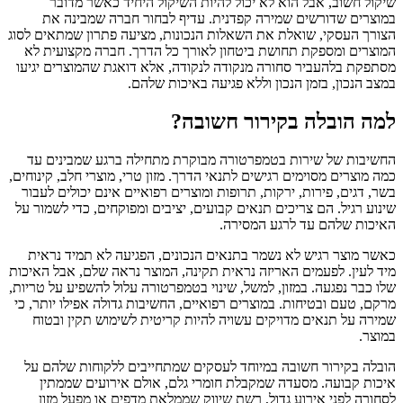
שיקול חשוב, אבל הוא לא יכול להיות השיקול היחיד כאשר מדובר
במוצרים שדורשים שמירה קפדנית. עדיף לבחור חברה שמבינה את
הצורך העסקי, שואלת את השאלות הנכונות, מציעה פתרון שמתאים לסוג
המוצרים ומספקת תחושת ביטחון לאורך כל הדרך. חברה מקצועית לא
מסתפקת בלהעביר סחורה מנקודה לנקודה, אלא דואגת שהמוצרים יגיעו
במצב הנכון, בזמן הנכון וללא פגיעה באיכות שלהם.
למה הובלה בקירור חשובה?
החשיבות של שירות בטמפרטורה מבוקרת מתחילה ברגע שמבינים עד
כמה מוצרים מסוימים רגישים לתנאי הדרך. מזון טרי, מוצרי חלב, קינוחים,
בשר, דגים, פירות, ירקות, תרופות ומוצרים רפואיים אינם יכולים לעבור
שינוע רגיל. הם צריכים תנאים קבועים, יציבים ומפוקחים, כדי לשמור על
האיכות שלהם עד לרגע המסירה.
כאשר מוצר רגיש לא נשמר בתנאים הנכונים, הפגיעה לא תמיד נראית
מיד לעין. לפעמים האריזה נראית תקינה, המוצר נראה שלם, אבל האיכות
שלו כבר נפגעה. במזון, למשל, שינוי בטמפרטורה עלול להשפיע על טריות,
מרקם, טעם ובטיחות. במוצרים רפואיים, החשיבות גדולה אפילו יותר, כי
שמירה על תנאים מדויקים עשויה להיות קריטית לשימוש תקין ובטוח
במוצר.
הובלה בקירור חשובה במיוחד לעסקים שמתחייבים ללקוחות שלהם על
איכות קבועה. מסעדה שמקבלת חומרי גלם, אולם אירועים שממתין
לסחורה לפני אירוע גדול, רשת שיווק שממלאת מדפים או מפעל מזון