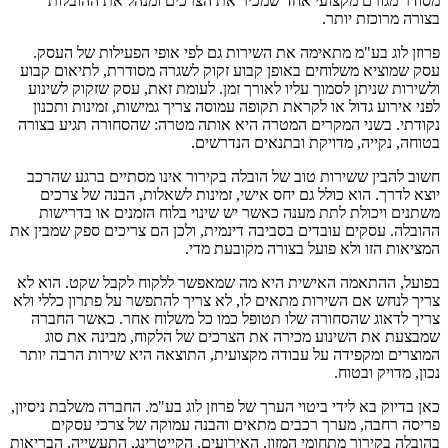
מסודר מגורם מקצועי אחד שמכיר את הצרכים ומנהל את ההובלות
בצורה מרוכזת יותר.
פרוזן לוג בע"מ מתאימה את השירות גם לפי אופי הפעילות של העסק.
עסק שמוציא משלוחים באופן קבוע זקוק לשגרה מסודרת, לתיאום קבוע
ולשירות שניתן לסמוך עליו לאורך זמן. לעומת זאת, עסק שזקוק לשינוע
לפני אירוע גדול או לקראת תקופה עמוסה צריך גמישות, זמינות ותכנון
נקודתי. בשני המקרים המטרה היא אותה מטרה: שהסחורה תגיע בצורה
בטוחה, נקייה, מדויקת ובתנאים הנדרשים.
חשוב להבין ששירות טוב של הובלה בקירור אינו מסתיים ברגע שהרכב
יוצא לדרך. הוא כולל גם יחס אישי, זמינות לשאלות, הבנה של צרכים
משתנים ויכולת לתת מענה כאשר יש שינוי בלוח הזמנים או בדרישות
ההובלה. עסקים עובדים בסביבה דינמית, ולכן הם צריכים ספק שמבין את
המציאות הזו ולא פועל בצורה מקובעת מדי.
בפועל, ההתאמה האישית היא מה שמאפשר ללקוח לקבל שקט. הוא לא
צריך לנחש אם השירות מתאים לו, לא צריך להתפשר על פתרון כללי ולא
צריך לדאוג שהסחורה שלו תטופל כמו כל משלוח אחר. כאשר החברה
שמבצעת את השינוע מכירה את הצרכים של הלקוח, מבינה את סוג
המוצרים ומקפידה על עבודה מקצועית, התוצאה היא שירות הרבה יותר
נכון, מדויק ובטוח.
כאן בדיוק בא לידי ביטוי הערך של פרוזן לוג בע"מ. החברה משלבת ניסיון,
פריסה רחבה, מערך רכבים מתאים והבנה עמוקה של צרכי עסקים
בהובלה בקירור מתחומי המזון, האירועים, הקייטרינג, התעשייה, הבריאות