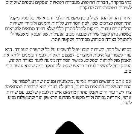
בתי מרקחת, חברות תרופות, מעבדות רפואיות ועסקים נוספים שזקוקים
לשירות בטמפרטורה מבוקרת.
היתרון הגדול הוא השילוב בין מקצועיות לבין יחס אישי. כל עסק מקבל
התייחסות לצרכים שלו, לסוג הסחורה, ללוחות הזמנים ולאזורי השירות
הרלוונטיים עבורו. במקום לקבל פתרון כללי שלא תמיד מתאים למציאות
בשטח, ניתן לקבל שירות שנבנה סביב הפעילות של העסק ומאפשר לו
להתנהל בצורה בטוחה, מסודרת ושקטה יותר.
בסופו של דבר, השירות הנכון יכול להשפיע על כל שרשרת העבודה. הוא
עוזר לשמור על איכות המוצרים, לצמצם תקלות, לעמוד בזמנים ולחזק את
האמון מול לקוחות וספקים. כאשר הסחורה מגיעה ליעד בצורה תקינה,
העסק יכול להמשיך לעבוד בראש שקט ולהתמקד במה שהוא עושה הכי
טוב.
אם אתם מחפשים חברה אמינה, מקצועית ומנוסה שתדע לשמור על
הסחורה שלכם בתנאים הנכונים, פרוזן לוג בע"מ היא הכתובת המתאימה.
צרו קשר עוד היום וקבלו פתרון מותאם אישית לעסק שלכם, עם שירות
ארצי, אחריות גבוהה וליווי מקצועי מהרגע הראשון ועד שהמשלוח מגיע
ליעדו.