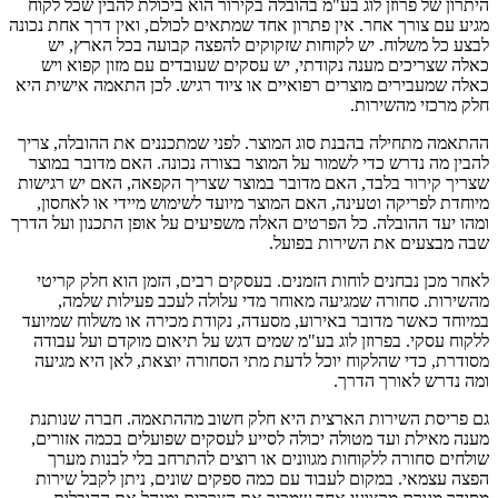
היתרון של פרוזן לוג בע"מ בהובלה בקירור הוא ביכולת להבין שכל לקוח
מגיע עם צורך אחר. אין פתרון אחד שמתאים לכולם, ואין דרך אחת נכונה
לבצע כל משלוח. יש לקוחות שזקוקים להפצה קבועה בכל הארץ, יש
כאלה שצריכים מענה נקודתי, יש עסקים שעובדים עם מזון קפוא ויש
כאלה שמעבירים מוצרים רפואיים או ציוד רגיש. לכן התאמה אישית היא
חלק מרכזי מהשירות.
ההתאמה מתחילה בהבנת סוג המוצר. לפני שמתכננים את ההובלה, צריך
להבין מה נדרש כדי לשמור על המוצר בצורה נכונה. האם מדובר במוצר
שצריך קירור בלבד, האם מדובר במוצר שצריך הקפאה, האם יש רגישות
מיוחדת לפריקה וטעינה, האם המוצר מיועד לשימוש מיידי או לאחסון,
ומהו יעד ההובלה. כל הפרטים האלה משפיעים על אופן התכנון ועל הדרך
שבה מבצעים את השירות בפועל.
לאחר מכן נבחנים לוחות הזמנים. בעסקים רבים, הזמן הוא חלק קריטי
מהשירות. סחורה שמגיעה מאוחר מדי עלולה לעכב פעילות שלמה,
במיוחד כאשר מדובר באירוע, מסעדה, נקודת מכירה או משלוח שמיועד
ללקוח עסקי. בפרוזן לוג בע"מ שמים דגש על תיאום מוקדם ועל עבודה
מסודרת, כדי שהלקוח יוכל לדעת מתי הסחורה יוצאת, לאן היא מגיעה
ומה נדרש לאורך הדרך.
גם פריסת השירות הארצית היא חלק חשוב מההתאמה. חברה שנותנת
מענה מאילת ועד מטולה יכולה לסייע לעסקים שפועלים בכמה אזורים,
שולחים סחורה ללקוחות מגוונים או רוצים להתרחב בלי לבנות מערך
הפצה עצמאי. במקום לעבוד עם כמה ספקים שונים, ניתן לקבל שירות