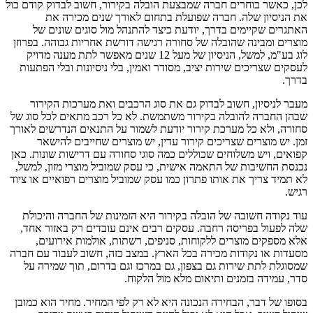
לכן, כאשר בוחרים חברה שמבצעת הובלה בקירור, חשוב לבדוק קודם כול
את הניסיון שלה. חברה שפועלת בתחום לאורך שנים מכירה את
האתגרים שקיימים בדרך, יודעת כיצד להתנהל מול סוגים שונים של
מוצרים ומבינה שהובלה של סחורה רגישה דורשת אחריות גבוהה. בפרוזן
לוג בע"מ, למשל, הניסיון של מעל 12 שנים מאפשר לתת מענה מדויק
לעסקים שצריכים שירות יציב, מסודר ואמין, בלי ניסיונות ובלי הפתעות
בדרך.
מעבר לניסיון, חשוב לבדוק גם את סוג הרכבים ואת מערכות הקירור
שבהן החברה להובלה בקירור משתמשת. לא כל רכב מתאים לכל סוג של
סחורה, ולא כל מערכת קירור יודעת לשמור על התנאים הנדרשים לאורך
זמן. יש מוצרים שצריכים קירור עדין, יש מוצרים שחייבים להישאר
קפואים, ויש משלוחים שכוללים כמה סוגי סחורה עם דרישות שונות. כאן
נכנסת החשיבות של התאמה אישית, כי עסק שמוביל מוצרי מזון, למשל,
לא תמיד צריך את אותו פתרון כמו עסק שמוביל מוצרים רפואיים או ציוד
רגיש.
עוד נקודה חשובה של הובלה בקירור היא הזמינות של החברה והיכולת
שלה לפעול בפריסה רחבה. עסקים רבים אינם עובדים רק באזור אחד,
אלא מספקים מוצרים ללקוחות, סניפים, רשתות, אולמות אירועים,
מסעדות או נקודות מכירה בכל הארץ. במצב כזה, חשוב לעבוד עם חברה
שמסוגלת לתת שירות גם בצפון, גם במרכז וגם בדרום, תוך שמירה על
סדר, עמידה בזמנים ותיאום מלא מול הלקוח.
בסופו של דבר, הבחירה הנכונה היא לא רק לפי המחיר. מחיר הוא כמובן