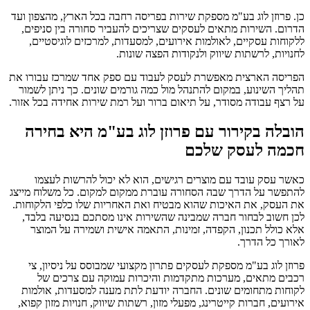
כן. פרוזן לוג בע"מ מספקת שירות בפריסה רחבה בכל הארץ, מהצפון ועד
הדרום. השירות מתאים לעסקים שצריכים להעביר סחורה בין סניפים,
ללקוחות עסקיים, לאולמות אירועים, למסעדות, למרכזים לוגיסטיים,
לחנויות, לרשתות שיווק ולנקודות הפצה שונות.
הפריסה הארצית מאפשרת לעסק לעבוד עם ספק אחד שמרכז עבורו את
תהליך השינוע, במקום להתנהל מול כמה גורמים שונים. כך ניתן לשמור
על רצף עבודה מסודר, על תיאום ברור ועל רמת שירות אחידה בכל אזור.
הובלה בקירור עם פרוזן לוג בע"מ היא בחירה
חכמה לעסק שלכם
כאשר עסק עובד עם מוצרים רגישים, הוא לא יכול להרשות לעצמו
להתפשר על הדרך שבה הסחורה עוברת ממקום למקום. כל משלוח מייצג
את העסק, את האיכות שהוא מבטיח ואת האחריות שלו כלפי הלקוחות.
לכן חשוב לבחור חברה שמבינה שהשירות אינו מסתכם בנסיעה בלבד,
אלא כולל תכנון, הקפדה, זמינות, התאמה אישית ושמירה על המוצר
לאורך כל הדרך.
פרוזן לוג בע"מ מספקת לעסקים פתרון מקצועי שמבוסס על ניסיון, צי
רכבים מתאים, מערכות מתקדמות והיכרות עמוקה עם צרכים של
לקוחות מתחומים שונים. החברה יודעת לתת מענה למסעדות, אולמות
אירועים, חברות קייטרינג, מפעלי מזון, רשתות שיווק, חנויות מזון קפוא,