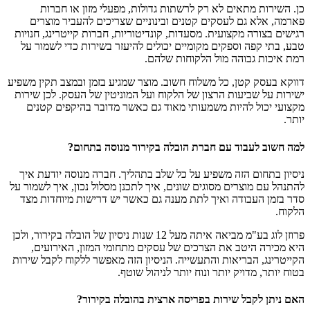
כן. השירות מתאים לא רק לרשתות גדולות, מפעלי מזון או חברות
פארמה, אלא גם לעסקים קטנים ובינוניים שצריכים להעביר מוצרים
רגישים בצורה מקצועית. מסעדות, קונדיטוריות, חברות קייטרינג, חנויות
טבע, בתי קפה וספקים מקומיים יכולים להיעזר בשירות כדי לשמור על
רמת איכות גבוהה מול הלקוחות שלהם.
דווקא בעסק קטן, כל משלוח חשוב. מוצר שמגיע בזמן ובמצב תקין משפיע
ישירות על שביעות הרצון של הלקוח ועל המוניטין של העסק. לכן שירות
מקצועי יכול להיות משמעותי מאוד גם כאשר מדובר בהיקפים קטנים
יותר.
למה חשוב לעבוד עם חברת הובלה בקירור מנוסה בתחום?
ניסיון בתחום הזה משפיע על כל שלב בתהליך. חברה מנוסה יודעת איך
להתנהל עם מוצרים מסוגים שונים, איך לתכנן מסלול נכון, איך לשמור על
סדר בזמן העבודה ואיך לתת מענה גם כאשר יש דרישות מיוחדות מצד
הלקוח.
פרוזן לוג בע"מ מביאה איתה מעל 12 שנות ניסיון של הובלה בקירור, ולכן
היא מכירה היטב את הצרכים של עסקים מתחומי המזון, האירועים,
הקייטרינג, הבריאות והתעשייה. הניסיון הזה מאפשר ללקוח לקבל שירות
בטוח יותר, מדויק יותר ונוח יותר לניהול שוטף.
האם ניתן לקבל שירות בפריסה ארצית בהובלה בקירור?