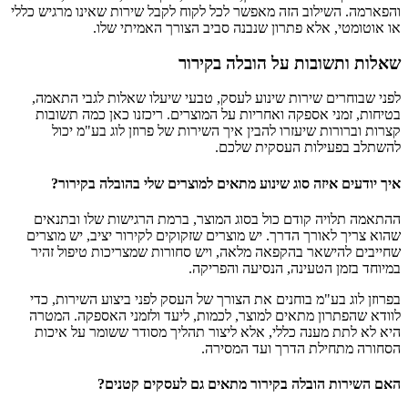
והפארמה. השילוב הזה מאפשר לכל לקוח לקבל שירות שאינו מרגיש כללי
או אוטומטי, אלא פתרון שנבנה סביב הצורך האמיתי שלו.
שאלות ותשובות על הובלה בקירור
לפני שבוחרים שירות שינוע לעסק, טבעי שיעלו שאלות לגבי התאמה,
בטיחות, זמני אספקה ואחריות על המוצרים. ריכזנו כאן כמה תשובות
קצרות וברורות שיעזרו להבין איך השירות של פרוזן לוג בע"מ יכול
להשתלב בפעילות העסקית שלכם.
איך יודעים איזה סוג שינוע מתאים למוצרים שלי בהובלה בקירור?
ההתאמה תלויה קודם כול בסוג המוצר, ברמת הרגישות שלו ובתנאים
שהוא צריך לאורך הדרך. יש מוצרים שזקוקים לקירור יציב, יש מוצרים
שחייבים להישאר בהקפאה מלאה, ויש סחורות שמצריכות טיפול זהיר
במיוחד בזמן הטעינה, הנסיעה והפריקה.
בפרוזן לוג בע"מ בוחנים את הצורך של העסק לפני ביצוע השירות, כדי
לוודא שהפתרון מתאים למוצר, לכמות, ליעד ולזמני האספקה. המטרה
היא לא לתת מענה כללי, אלא ליצור תהליך מסודר ששומר על איכות
הסחורה מתחילת הדרך ועד המסירה.
האם השירות הובלה בקירור מתאים גם לעסקים קטנים?