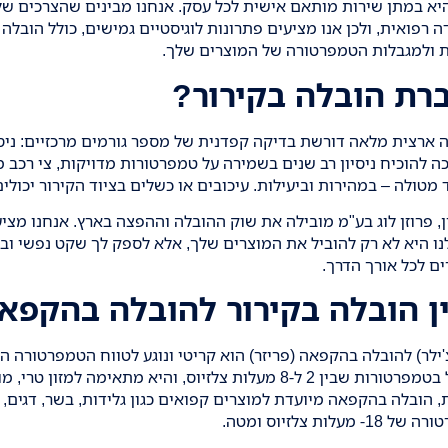
א במתן שירות מותאם אישית לכל עסק. אנחנו מבינים שהצרכים של 
רפואית, ולכן אנו מציעים פתרונות לוגיסטיים גמישים, כולל הובלה
 ולמגבלות הטמפרטורה של המוצרים שלך.
רת הובלה בקירור?
 ארצית מלאה דורשת בדיקה קפדנית של מספר גורמים מרכזיים: ניסיון
כה להוכיח ניסיון רב שנים בשמירה על טמפרטורות מדויקות, צי רכב מ
מטולה – במהירות וביעילות. עיכובים או כשלים בציוד הקירור יכולים
מובילה את שוק ההובלה וההפצה בארץ. אנחנו מציע
נו היא לא רק להוביל את המוצרים שלך, אלא לספק לך שקט נפשי וב
ם לכל אורך הדרך.
ן הובלה בקירור להובלה בהקפא
'ילר) להובלה בהקפאה (פריזר) הוא קריטי ונוגע לטווח הטמפרטורה 
ההובלה מתבצעת בדרך כלל בטמפרטורות שבין 2 ל-8 מעלות צלזיוס, והיא מתאי
 הובלה בהקפאה מיועדת למוצרים קפואים כגון גלידות, בשר, דגים, 
ת צלזיוס ומטה.