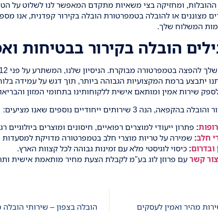
י ההובלות, ומחזיקה בצי משאיות מתקדם המאפשר לנו לשלוט על הטמ
ם מצוננים או להובלה בטמפרטורת הובלה בקירור
קפדנית, אנו מספק
מות המשלוח שלך.
בילים הובלה בקירור בבטיחות ואמ
ו יתבצע ברמת המקצועיות הגבוהה ביותר, תוך דגש על עמידה בלוח
לספק שירות אמין ומותאם אישית ללקוחותינו בתחומי המזון והבריאו
ר
והובלה בהקפאה, הנה 3 שירותים ייחודיים נוספים שאנו מציעים:
ופות
:
פתרון ייעודי למוצרים רפואיים, חיסונים ומוצרים ביולוגיים רג
י חלב
:
שמירה על טריות מוצרי חלב בטמפרטורה מדויקת למסעדות ו
 ובדרום
:
כיסוי לוגיסטי מלא עם זמינות גבוהה לכל קצוות הארץ.
ור קשר
עם פרוזן לוג בע"מ לקבלת הצעת מחיר מותאמת אישית ותת
ירות מהיר ואמין לעסקים
הובלה בצפון – שירותי הובלה 