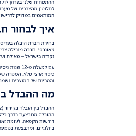
ההתמחות שלנו בפרוזן לוג
הי
לחלוטין מהצרכים של מעבדה 
המותאמים במדויק לדרישות
איך לבחור חב
בחירת חברת
הובלה בפריסה
גיאוגרפי. חברה מובילה צרי
נקודה בישראל – מאילת ועד 
עם למעלה מ-12 שנות ניסיון, פרוזן לוג בע"מ
כיסוי ארצי מלא. המטרה של
והטריות של המוצרים נשמרי
מה ההבדל בי
ההבדל בין
הובלה בקירור (צ
דורשות הקפאה. לעומת זאת,
ביולוגיים, ומתבצעת בטמפרטורה של 18- מעלו