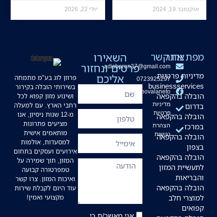
אוקטובר 19, 2024
יולי 22, 2026
מפת אתר
צרו קשר
השאירו
פרטים ונחזור
adisharon37@gmail.com
מדיניות פרטיות
אליכם
פרוזן לוג בע"מ מתמחה
0723925297
businessservices
בשירותי הובלה בקירור
hovalaneto
הובלה בהקפאה
ושינוע מזון קפוא לכל
מדיניות
רחבי הארץ. עם למעלה
בדרום
פרטיות
מ-12 שנות ניסיון, אנו
הובלה בהקפאה
מציעים פתרונות
במרכז
הצהרת
מותאמים אישית
נגישות
הובלה בהקפאה
למסעדות, אולמות
בצפון
אירועים ועסקים בתחום
הובלה בהקפאה
המזון, תוך שמירה על
לתעשיית המזון
טמפרטורה קבועה
והבריאות
ואיכות המזון. צרו קשר
הובלה בהקפאה
עוד היום לקבלת שירות
למוצרי חלב
מקצועי ואמין!
קפואים
אני מאשר/ת כי