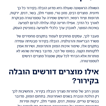
השאלה הראשונה שעולה היא מדוע
הובלה בקירור
כל כך
חיונית. מוצרים רבים, מזון טרי, מוצרי חלב, בשר, דגים, ירקות,
תרופות וציוד רפואי, דורשים שמירה על טמפרטורה מבוקרת
לאורך כל הדרך. אפילו חריגה קלה עלולה לגרום לפגיעה
באיכות המוצר, לאובדן ערך כלכלי ולפגיעה במוניטין העסק.
מעבר לכך, עסקים מחויבים לעמוד בתקנים מחמירים של
משרד הבריאות והרגולציה. הובלה בקירור מבטיחה עמידה
בתקנים אלו, שימור איכות המזון והתרופות, ושירות אמין
ללקוחות הקצה. בסופו של דבר, מדובר בשירות שהוא לא
מותרות אלא הכרחי לכל עסק שמנהל מוצרים רגישים
לטמפרטורה.
אילו מוצרים דורשים הובלה
בקירור?
מגוון רחב של סחורות מצריך
הובלה בקירור
, והחשיבות לכך
רק הולכת וגוברת בשנים האחרונות. בתחום המזון, מדובר
בבשרים טריים, עופות, דגים, מוצרי חלב, ירקות ופירות
שדורשים שמירה על טמפרטורה מבוקרת כדי לשמור על