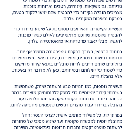
טריותם. גם משקאות, קינוחים, רטבים וארוחות מוכנות
מצריכים הובלה בקירור כדי להבטיח שהם יגיעו ללקוח בטעם,
במרקם ובאיכות המקורית שלהם.
תעשיית הקייטרינג והאירועים מסתמכת על שינוע בקירור כדי
להבטיח שהמנות שהוכנו מראש יגיעו לאולם כשהן מוכנות
להגשה, מבלי לאבד מהטריות או מהאסתטיקה שלהן.
בתחום הרפואי, הצורך בבקרת טמפרטורה מחמיר אף יותר.
תרופות רגישות, חיסונים, מוצרי דם, ציוד רפואי רגיש ומוצרים
ביולוגיים שונים חייבים להיות מובליים בתנאי קירור מדויקים
כדי לשמור על יעילותם ובטיחותם. כאן לא מדובר רק באיכות,
אלא בהצלת חיים.
תעשיות נוספות, כמו חנויות טבע ורשתות שיווק, משתמשות
בשירותי קירור יומיומיים כדי לספק ללקוחותיהן מוצרים ברמה
הגבוהה ביותר. גם תחום הקוסמטיקה והביוטכנולוגיה נעזר
בהובלה בקירור עבור מוצרים רגישים שנפגעים מחשיפה לחום.
בפרוזן לוג, כל משלוח מותאם אישית לצרכי העסק: החל
מהובלה יומית למסעדה מקומית ועד שינוע מסיבי של סחורות
לרשתות סופרמרקטים וחברות תרופות בינלאומיות. השירות