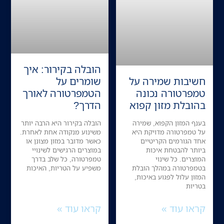
הובלה בקירור: איך
חשיבות שמירה על
שומרים על
טמפרטורה נכונה
הטמפרטורה לאורך
בהובלת מזון קפוא
הדרך?
בענף המזון הקפוא, שמירה
הובלה בקירור היא הרבה יותר
על טמפרטורה מדויקת היא
משינוע מנקודה אחת לאחרת.
אחד הגורמים הקריטיים
כאשר מדובר במזון מצונן או
ביותר להבטחת איכות
במוצרים הרגישים לשינויי
המוצרים. כל שינוי
טמפרטורה, כל שלב בדרך
בטמפרטורה במהלך הובלת
משפיע על הטריות, האיכות
המזון עלול לפגוע באיכות,
בטריות
קראו עוד »
קראו עוד »