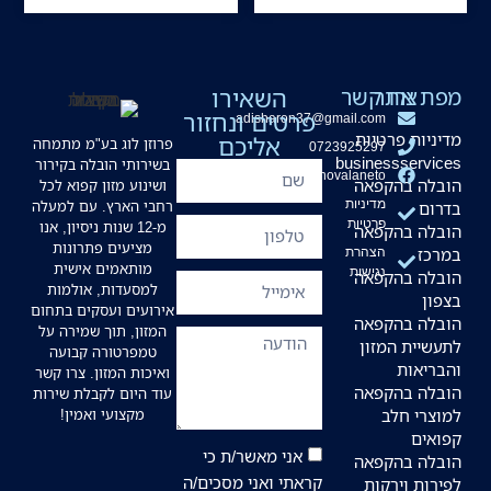
מפת אתר
צרו קשר
השאירו
פרטים ונחזור
adisharon37@gmail.com
מדיניות פרטיות
אליכם
פרוזן לוג בע"מ מתמחה
0723925297
businessservices
בשירותי הובלה בקירור
hovalaneto
הובלה בהקפאה
ושינוע מזון קפוא לכל
מדיניות
רחבי הארץ. עם למעלה
בדרום
פרטיות
מ-12 שנות ניסיון, אנו
הובלה בהקפאה
מציעים פתרונות
במרכז
הצהרת
מותאמים אישית
נגישות
הובלה בהקפאה
למסעדות, אולמות
בצפון
אירועים ועסקים בתחום
הובלה בהקפאה
המזון, תוך שמירה על
לתעשיית המזון
טמפרטורה קבועה
והבריאות
ואיכות המזון. צרו קשר
הובלה בהקפאה
עוד היום לקבלת שירות
למוצרי חלב
מקצועי ואמין!
קפואים
אני מאשר/ת כי
הובלה בהקפאה
קראתי ואני מסכים/ה
לפירות וירקות