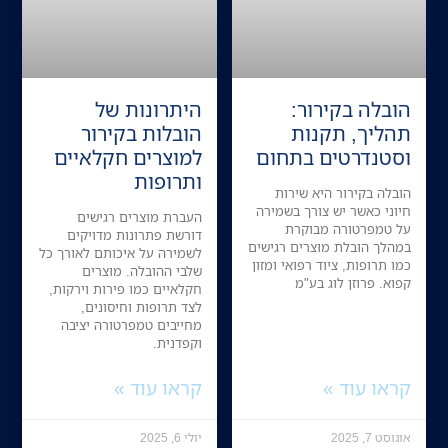
הובלה בקירור:
היתרונות של
תהליך, תקנות
הובלות בקירור
וסטנדרטים בתחום
למוצרים חקלאיים
ותרופות
הובלה בקירור היא שירות
חיוני כאשר יש צורך בשמירה
העברת מוצרים רגישים
על טמפרטורה מבוקרת
דורשת פתרונות מדויקים
במהלך הובלת מוצרים רגישים
לשמירה על איכותם לאורך כל
כמו תרופות, ציוד רפואי ומזון
שלבי ההובלה. מוצרים
קפוא. פרוזן לוג בע"מ
חקלאיים כמו פירות וירקות,
לצד תרופות וחיסונים,
מחייבים טמפרטורה יציבה
וקפדנית.
קראו עוד »
קראו עוד »
אוגוסט 7, 2025
יולי 6, 2025