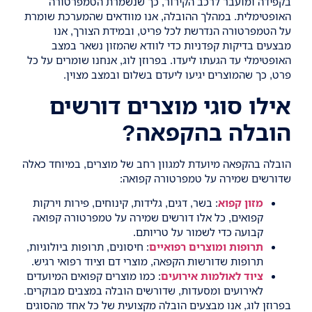
בקפידה ומועבר לרכב הקירור, כך שנשמרת הטמפרטורה
האופטימלית. במהלך ההובלה, אנו מוודאים שהמערכת שומרת
על הטמפרטורה הנדרשת לכל פריט, ובמידת הצורך, אנו
מבצעים בדיקות קפדניות כדי לוודא שהמזון נשאר במצב
האופטימלי עד הגעתו ליעדו. בפרוזן לוג, אנחנו שומרים על כל
פרט, כך שהמוצרים יגיעו ליעדם בשלום ובמצב מצוין.
אילו סוגי מוצרים דורשים
הובלה בהקפאה?
הובלה בהקפאה מיועדת למגוון רחב של מוצרים, במיוחד כאלה
שדורשים שמירה על טמפרטורה קפואה:
מזון קפוא
: בשר, דגים, גלידות, קינוחים, פירות וירקות
קפואים, כל אלו דורשים שמירה על טמפרטורה קפואה
קבועה כדי לשמור על טריותם.
תרופות ומוצרים רפואיים
: חיסונים, תרופות ביולוגיות,
תרופות שדורשות הקפאה, מוצרי דם וציוד רפואי רגיש.
ציוד לאולמות אירועים
: כמו מוצרים קפואים המיועדים
לאירועים ומסעדות, שדורשים הובלה במצבים מבוקרים.
בפרוזן לוג, אנו מבצעים הובלה מקצועית של כל אחד מהסוגים