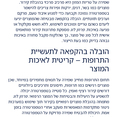
שמירה על טריות המזון היא מרכיב מרכזי בהובלת קירור.
מוצרים כמו בשר, דגים, ירקות ופירות צריכים להישמר
בטמפרטורה נמוכה וקבועה כדי למנוע איבוד טעם, מרקם
וערכים תזונתיים. הובלה בהקפאה מבטיחה שהמוצרים יגיעו
ליעדם כשהם טריים ומוכנים לשימוש, ללא חשש מקלקול או
פגיעה באיכות.
פרוזן לוג
מספקת פתרונות קירור מותאמים
אישית לכל סוג של מוצר, כך שהלקוח מקבל סחורה באיכות
גבוהה בדיוק כמו בעת הייצור.
הובלה בהקפאה לתעשיית
התרופות – קריטית לאיכות
המוצר
תחום התרופות מחייב שמירה על תנאים מחמירים במיוחד, שכן
מוצרים רגישים כמו תרופות, חיסונים ותרכיבים ביולוגיים
דורשים קירור רציף ואמין. כל סטייה בטמפרטורה יכולה
להשפיע על היעילות והבטיחות של המוצר הרפואי.
פרוזן לוג
מתמחה בהובלת מוצרים רפואיים בקירור תוך שימוש במערכות
ניטור מתקדמות המאפשרות מעקב אחרי הטמפרטורה בזמן
אמת. היכולת להבטיח שמירה מדויקת על הטמפרטורה