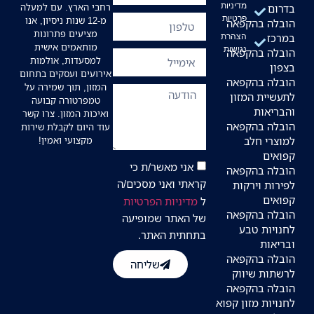
מדיניות
רחבי הארץ. עם למעלה
בדרום
פרטיות
מ-12 שנות ניסיון, אנו
הובלה בהקפאה
מציעים פתרונות
במרכז
הצהרת
מותאמים אישית
נגישות
הובלה בהקפאה
למסעדות, אולמות
בצפון
אירועים ועסקים בתחום
הובלה בהקפאה
המזון, תוך שמירה על
לתעשיית המזון
טמפרטורה קבועה
והבריאות
ואיכות המזון. צרו קשר
הובלה בהקפאה
עוד היום לקבלת שירות
למוצרי חלב
מקצועי ואמין!
קפואים
אני מאשר/ת כי
הובלה בהקפאה
קראתי ואני מסכים/ה
לפירות וירקות
קפואים
ל
מדיניות הפרטיות
הובלה בהקפאה
של האתר שמופיעה
לחנויות טבע
בתחתית האתר.
ובריאות
הובלה בהקפאה
שליחה
לרשתות שיווק
הובלה בהקפאה
לחנויות מזון קפוא