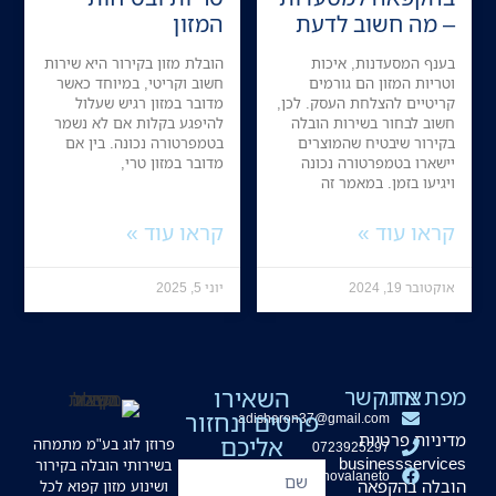
– מה חשוב לדעת
המזון
בענף המסעדנות, איכות
הובלת מזון בקירור היא שירות
וטריות המזון הם גורמים
חשוב וקריטי, במיוחד כאשר
קריטיים להצלחת העסק. לכן,
מדובר במזון רגיש שעלול
חשוב לבחור בשירות הובלה
להיפגע בקלות אם לא נשמר
בקירור שיבטיח שהמוצרים
בטמפרטורה נכונה. בין אם
יישארו בטמפרטורה נכונה
מדובר במזון טרי,
ויגיעו בזמן. במאמר זה
קראו עוד »
קראו עוד »
אוקטובר 19, 2024
יוני 5, 2025
מפת אתר
צרו קשר
השאירו
פרטים ונחזור
adisharon37@gmail.com
מדיניות פרטיות
אליכם
פרוזן לוג בע"מ מתמחה
0723925297
businessservices
בשירותי הובלה בקירור
hovalaneto
הובלה בהקפאה
ושינוע מזון קפוא לכל