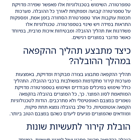
טמפרטורה. השימוש בטכנולוגיות אלו מאפשר שמירה מדויקת
על טמפרטורה קבועה ומפוקחת לאורך כל ההובלה. מערכות
חכמות עוקבות אחר טמפרטורת הסחורה בזמן אמת, ומספקות
התראות במידה ויש שינוי בטמפרטורה. טכנולוגיות אלו
משדרגות את תהליך ההובלה ומבטיחות איכות מרבית, במיוחד
כאשר מדובר במוצרים רגישים.
כיצד מתבצע תהליך ההקפאה
במהלך ההובלה?
תהליך ההקפאה מתבצע בצורה מבוקרת ומדויקת, באמצעות
מערכות קירור מתקדמות המשולבות ברכבי ההובלה. התהליך
כולל שימוש במיכלים מבודדים ושימוש בטמפרטורה מדויקת
המותאמת לסוג המוצר. כך, כל המוצרים בהובלה בהקפאה
נשמרים במצבם האופטימלי ולא מתרכבים. הודות לטכנולוגיות
הקפאה אוטומטיות, כל שלב בהובלה נמצא תחת פיקוח,
ומוודאים שהמוצרים מגיעים ליעדם כשהם במצבם הטוב ביותר.
הובלת קירור לתעשיות שונות
הובלה בהקפאה מהווה פתרון יעיל למגוון תעשיות, במיוחד