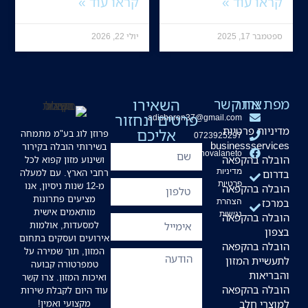
קראו עוד »
קראו עוד »
ספטמבר 17, 2025
יולי 22, 2026
מפת אתר
צרו קשר
השאירו
פרטים ונחזור
adisharon37@gmail.com
מדיניות פרטיות
אליכם
פרוזן לוג בע"מ מתמחה
0723925297
businessservices
בשירותי הובלה בקירור
hovalaneto
הובלה בהקפאה
ושינוע מזון קפוא לכל
מדיניות
רחבי הארץ. עם למעלה
בדרום
פרטיות
מ-12 שנות ניסיון, אנו
הובלה בהקפאה
מציעים פתרונות
במרכז
הצהרת
מותאמים אישית
נגישות
הובלה בהקפאה
למסעדות, אולמות
בצפון
אירועים ועסקים בתחום
הובלה בהקפאה
המזון, תוך שמירה על
לתעשיית המזון
טמפרטורה קבועה
והבריאות
ואיכות המזון. צרו קשר
הובלה בהקפאה
עוד היום לקבלת שירות
למוצרי חלב
מקצועי ואמין!